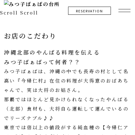
RESERVATION
Scroll
Scroll
ABOUT
お店のこだわり
沖縄北部のやんばる料理を伝える
みつ子ばぁばって何者？？
みつ子ばぁばは、沖縄の中でも長寿の村として名
高い『今帰仁村』在住の料理が大得意のおばあち
ゃんで、
実は大将のお姑さん。
那覇ではほとんど見かけられなくなったやんばる
（北部）食材も、大将自ら運転して運んでいるの
でリーズナブル♪♪
東京では倍以上の値段がする純血種の【今帰仁ア