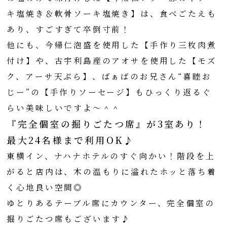
キ塩焼き＆軟骨ソーキ塩焼き】は、食べごたえも
あり、すごすぎて卒倒寸前！
他にも、今帰仁泡盛を使用した【手作り三枚肉煮
付け】や、古宇利島産のアオサを使用した【モズ
ク、アーサ天ぷら】、ばぁばのお兄さん“喜睦お
じー”の【手作りソーセージ】もひっくり返るぐ
らい美味しいですよ～＾＾
『完全個室の掘りごたつ席』が3室あり！
最大24名様まで利用OK♪
東横イン、ナハナホテルのすぐ向かい！階段を上
がると店内は、木の温もりに溢れたホッと落ち着
く心地良い空間◎
ゆとりあるテーブル席にカウンター、完全個室の
掘りごたつ席もございます♪